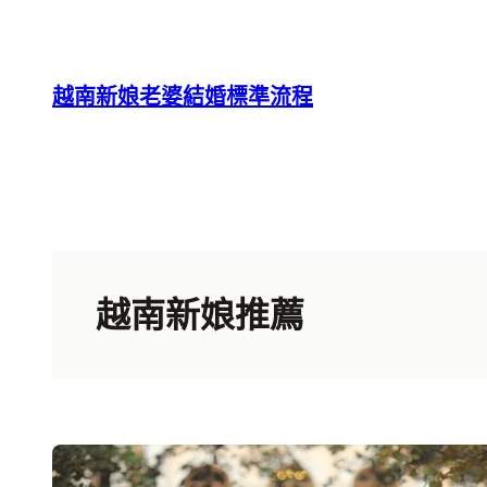
跳
至
主
越南新娘老婆結婚標準流程
要
內
容
越南新娘推薦