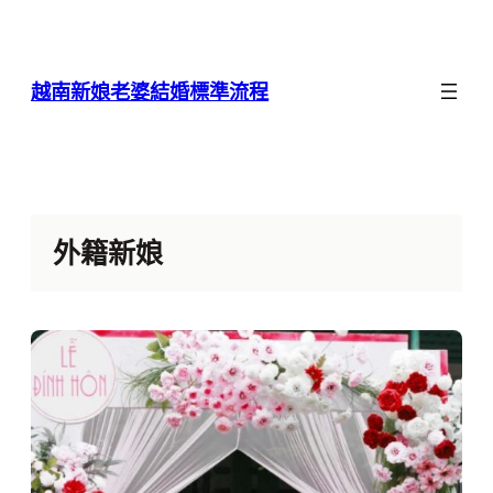
跳
至
主
越南新娘老婆結婚標準流程
要
內
容
外籍新娘