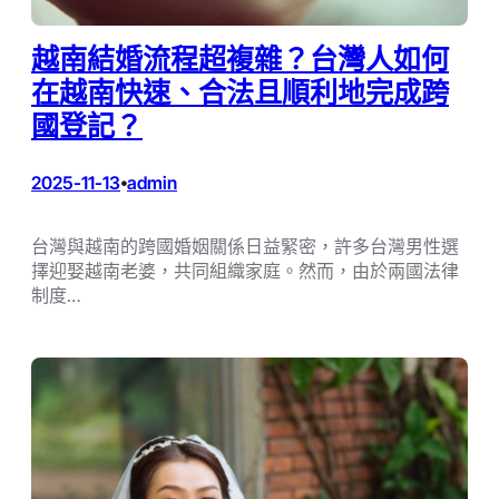
越南結婚流程超複雜？台灣人如何
在越南快速、合法且順利地完成跨
國登記？
2025-11-13
admin
•
台灣與越南的跨國婚姻關係日益緊密，許多台灣男性選
擇迎娶越南老婆，共同組織家庭。然而，由於兩國法律
制度…