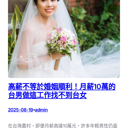
高薪不等於婚姻順利！月薪10萬的
台男做這工作找不到台女
2025-08-19
admin
•
在台灣農村，即便月薪高達10萬元，許多年輕男性仍面