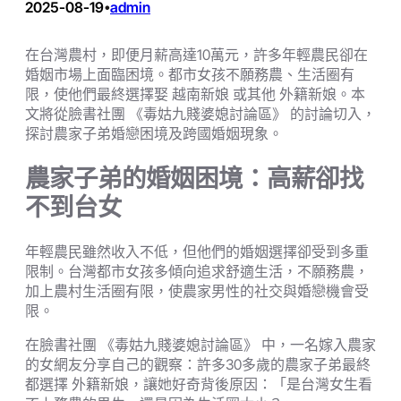
2025-08-19
admin
•
在台灣農村，即便月薪高達10萬元，許多年輕農民卻在
婚姻市場上面臨困境。都市女孩不願務農、生活圈有
限，使他們最終選擇娶 越南新娘 或其他 外籍新娘。本
文將從臉書社團 《毒姑九賤婆媳討論區》 的討論切入，
探討農家子弟婚戀困境及跨國婚姻現象。
農家子弟的婚姻困境：高薪卻找
不到台女
年輕農民雖然收入不低，但他們的婚姻選擇卻受到多重
限制。台灣都市女孩多傾向追求舒適生活，不願務農，
加上農村生活圈有限，使農家男性的社交與婚戀機會受
限。
在臉書社團 《毒姑九賤婆媳討論區》 中，一名嫁入農家
的女網友分享自己的觀察：許多30多歲的農家子弟最終
都選擇 外籍新娘，讓她好奇背後原因：「是台灣女生看