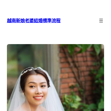
跳
至
主
越南新娘老婆結婚標準流程
要
內
容