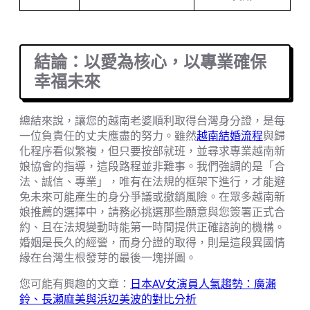
結論：以愛為核心，以專業確保
幸福未來
總結來說，讓您的越南老婆順利取得台灣身分證，是每
一位負責任的丈夫應盡的努力。雖然
越南結婚流程
與歸
化程序看似繁複，但只要按部就班，並尋求專業越南新
娘協會的指導，這段路程並非難事。我們強調的是「合
法、誠信、專業」，唯有在法規的框架下進行，才能避
免未來可能產生的身分爭議或撤銷風險。在眾多越南新
娘推薦的選擇中，請務必挑選那些願意與您簽署正式合
約、且在法規變動時能第一時間提供正確諮詢的機構。
婚姻是長久的經營，而身分證的取得，則是這段異國情
緣在台灣生根發芽的最後一塊拼圖。
您可能有興趣的文章：
日本AV女演員人氣趨勢：廣瀨
鈴、長瀬麻美與浜辺美波的對比分析