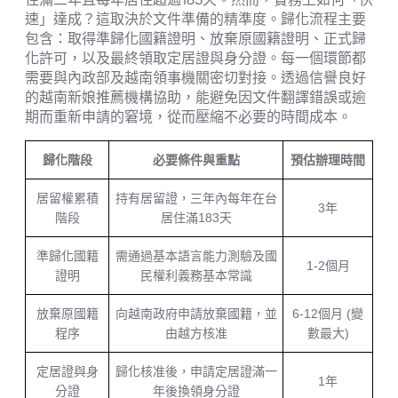
速」達成？這取決於文件準備的精準度。歸化流程主要
包含：取得準歸化國籍證明、放棄原國籍證明、正式歸
化許可，以及最終領取定居證與身分證。每一個環節都
需要與內政部及越南領事機關密切對接。透過信譽良好
的越南新娘推薦機構協助，能避免因文件翻譯錯誤或逾
期而重新申請的窘境，從而壓縮不必要的時間成本。
歸化階段
必要條件與重點
預估辦理時間
居留權累積
持有居留證，三年內每年在台
3年
階段
居住滿183天
準歸化國籍
需通過基本語言能力測驗及國
1-2個月
證明
民權利義務基本常識
放棄原國籍
向越南政府申請放棄國籍，並
6-12個月 (變
程序
由越方核准
數最大)
定居證與身
歸化核准後，申請定居證滿一
1年
分證
年後換領身分證