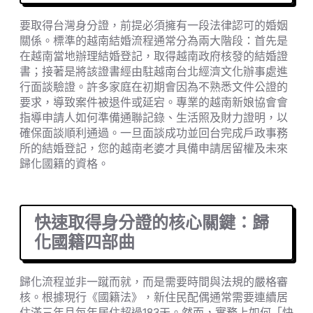
要取得台灣身分證，前提必須擁有一段法律認可的婚姻
關係。標準的越南結婚流程通常分為兩大階段：首先是
在越南當地辦理結婚登記，取得越南政府核發的結婚證
書；接著是將該證書經由駐越南台北經濟文化辦事處進
行面談驗證。許多家庭在初期會因為不熟悉文件公證的
要求，導致案件被退件或延宕。專業的越南新娘協會會
指導申請人如何準備通聯記錄、生活照及財力證明，以
確保面談順利通過。一旦面談成功並回台完成戶政事務
所的結婚登記，您的越南老婆才具備申請居留權及未來
歸化國籍的資格。
快速取得身分證的核心關鍵：歸
化國籍四部曲
歸化流程並非一蹴而就，而是需要時間與法規的嚴格審
核。根據現行《國籍法》，新住民配偶通常需要連續居
住滿三年且每年居住超過183天。然而，實務上如何「快