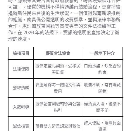
時，應觀察其是否具有政府核發的「跨國境婚姻媒合許
可證」。優質的機構不僅精通越南結婚流程，更會持續
追蹤新住民來台後的生活狀況。一個值得越南新娘推薦
的組織，應具備公開透明的收費標準，並與法律事務所
合作，處理如放棄國籍等高度專業的文件法律驗證工
作。在 2026 年的法規下，資訊的透明度直接決定了辦
理的速度。
檢核項目
優質合法協會
一般地下仲介
提供定型化契約，受移民
口頭承諾，缺乏合約
法律保障
署監督
約束
詳細解釋每一階段文件與
收費不明，常有隱藏
流程透明
費用
開銷
提供語言測驗輔導與公證
僅負責入境，後續不
入籍輔導
指引
聞不問
誇大優點，隱瞞負面
誠信核實
落實雙方背景調查與徵信
資訊