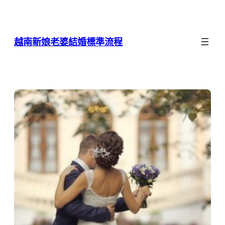
跳
至
主
越南新娘老婆結婚標準流程
要
內
容