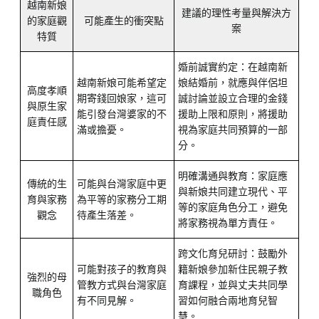
越南新娘
建議的理性考量與解決方
的家庭觀
可能產生的衝突點
案
特質
婚前誠實約定：在越南新
越南新娘可能希望定
娘結婚前，就應與伴侶坦
高度孝順
期寄錢回娘家，這可
誠討論並設立合理的金錢
與原生家
能引發台灣婆家的不
援助上限和原則，將援助
庭責任感
滿或擔憂。
視為家庭共同預算的一部
分。
明確溝通與教育：家庭應
傳統的生
可能與台灣家庭中更
與新娘共同建立現代、平
育與家務
為平等的家務分工期
等的家庭角色分工，避免
觀念
待產生落差。
將家務視為單方責任。
跨文化育兒研討：鼓勵外
可能對孩子的教育與
籍新娘參加新住民親子教
強烈的母
管教方式與台灣家庭
育課程，並與丈夫共同學
職角色
有不同見解。
習如何融合兩地育兒智
慧。