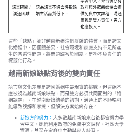
學習中文，來台後亦有
語言隔閡 /
認為語言不通會導致婚
政府與外籍新娘協會提
溝通困難
姻生活品質低下。
供免費中文課程。溝通
困難是雙方責任，男方
也應投入。
這些「缺點」並非越南新娘這個群體的特質，而是跨文
化婚姻中，因個體差異、社會環境和家庭支持不足所產
生的普遍性問題。將問題歸咎於國籍，是極不負責任的
標籤化行為。
越南新娘缺點背後的雙向責任
語言與文化差異是跨國婚姻中最現實的挑戰，但這絕不
應被視為越南新娘缺點，而是雙方必須共同面對的「婚
姻課題」。在越南新娘結婚的初期，溝通上的不順暢可
能導致誤解和摩擦，但解決方案始終存在。
新娘方的努力：
大多數越南新娘來台後都會努力學
習中文。她們利用政府的免費中文課程、社區大學
資源，甚至在家庭中主動與家人練習。