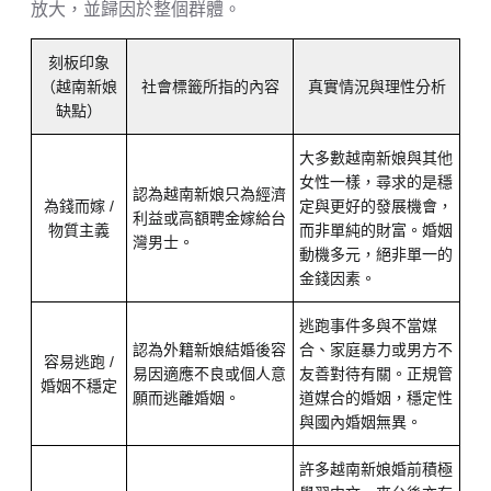
放大，並歸因於整個群體。
刻板印象
（越南新娘
社會標籤所指的內容
真實情況與理性分析
缺點）
大多數越南新娘與其他
女性一樣，尋求的是穩
認為越南新娘只為經濟
為錢而嫁 /
定與更好的發展機會，
利益或高額聘金嫁給台
物質主義
而非單純的財富。婚姻
灣男士。
動機多元，絕非單一的
金錢因素。
逃跑事件多與不當媒
認為外籍新娘結婚後容
合、家庭暴力或男方不
容易逃跑 /
易因適應不良或個人意
友善對待有關。正規管
婚姻不穩定
願而逃離婚姻。
道媒合的婚姻，穩定性
與國內婚姻無異。
許多越南新娘婚前積極