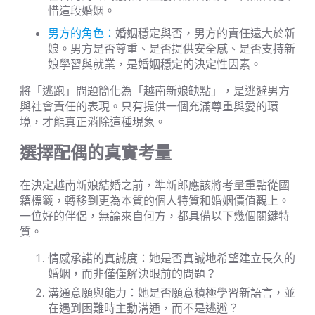
惜這段婚姻。
男方的角色：
婚姻穩定與否，男方的責任遠大於新
娘。男方是否尊重、是否提供安全感、是否支持新
娘學習與就業，是婚姻穩定的決定性因素。
將「逃跑」問題簡化為「越南新娘缺點」，是逃避男方
與社會責任的表現。只有提供一個充滿尊重與愛的環
境，才能真正消除這種現象。
選擇配偶的真實考量
在決定越南新娘結婚之前，準新郎應該將考量重點從國
籍標籤，轉移到更為本質的個人特質和婚姻價值觀上。
一位好的伴侶，無論來自何方，都具備以下幾個關鍵特
質。
情感承諾的真誠度：她是否真誠地希望建立長久的
婚姻，而非僅僅解決眼前的問題？
溝通意願與能力：她是否願意積極學習新語言，並
在遇到困難時主動溝通，而不是逃避？