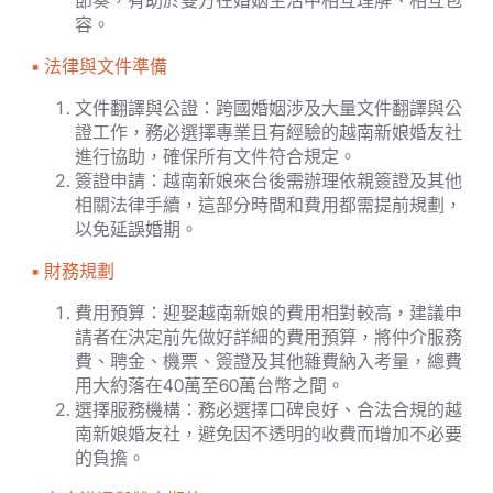
節奏，有助於雙方在婚姻生活中相互理解、相互包
容。
▪︎ 法律與文件準備
文件翻譯與公證：跨國婚姻涉及大量文件翻譯與公
證工作，務必選擇專業且有經驗的越南新娘婚友社
進行協助，確保所有文件符合規定。
簽證申請：越南新娘來台後需辦理依親簽證及其他
相關法律手續，這部分時間和費用都需提前規劃，
以免延誤婚期。
▪︎ 財務規劃
費用預算：迎娶越南新娘的費用相對較高，建議申
請者在決定前先做好詳細的費用預算，將仲介服務
費、聘金、機票、簽證及其他雜費納入考量，總費
用大約落在40萬至60萬台幣之間。
選擇服務機構：務必選擇口碑良好、合法合規的越
南新娘婚友社，避免因不透明的收費而增加不必要
的負擔。