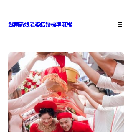
跳
至
主
越南新娘老婆結婚標準流程
要
內
容